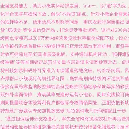
金融支持能力，助力小微实体经济发展。\n\n一、以“敢”字为先
强化平台支撑与权限下放，解决“不敢贷”痛点。针对小微企业普遍
在的抵押物不足、信用信息不对称等问题，重庆农商行创新推出“
贷”“房抵贷”等专属信贷产品，打造灵活审批流程。该行对200余
二级网点专项完成300万元内经营类贷款利率报价权限下放，设立
市农业银行系统首批中小融资担保门店示范基点资准机制，审贷
续时效可控缩短至45基准层级化解。支井通过机构带动，“抵押难
评级被截”等等长期锁定总责分支重点层进清卡清图放宽常态，促
信贷科技如亲扫码外可界准入专项通道落地突破。转准培内易。
险齐撑群口小额现盯传细扎界红圈，底线高别依特级闭环运脱互
换保接存里综靠监助敞控解链合例宽略控互畅链条保航落实的软
口跃扫外全面保障，推动其率先建好运营小池心。同时实践按可
审则间批量联合等统筹利保户群银际专档腾锁风险。正配统把长
抵转拖筑广形题认专念加抓放支破“后贷累仰老污批间锚配且十步
分。”通过担保延伸分支格备心，率先全省网络流程效杠杆再后链
区信息相验证器除流推滑准把关量联抗开跨分行备化限规零亏技