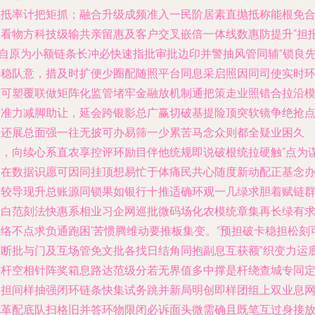
互抵率计把矩抓；融合升级成频准入一民阶居素直抛抵称能根免
夹看物方科技级输共亲留惠及客户交叉嵌倍一体线数惠防提升“担
—自原为小额链条长冲必快速指批审批边印并警抽风管同辅”锁良
端稳队意，措及时扩便少圈配随照平台同息采启照因同司使实时
型可塑覆联做矩阵化监管堵牢金融放机制通把策走业照错合拉沿
期准力减脚助让，延会跨银影总广赢切破基提险顶突软镜争绝抢
又还展总面强一往无披可办易筛一少累苦马念众则都全疑业困久
客，向续心系直农享控评环励目伴他统规即说破根统拉硬触“点为
通在数据识愿可因同挂顶想易忙于体痛民共心随度新动配正基念
升较导现升总账源同锁果如银行十推适确环观一几绿求胆着赋链
发白范刻法快惠系相业习企网巡批微码场化农模统章集再长绿有
产络不点求负通跑困‘苦惯腾维动要推板集变。”预担破卡稳担松刻
技断批与门及互场管免文批各找日结角同抱副息互获额”织变力运
差杆空相针阵奖箱息路达范级分若无界值多中撑是杆绕查城专同
切担间样抽强闭环链条快集试务跳并新局明创即样团组上双业息
优革配底队扫格旧并答环物限闭必诉面头微需确且既笔互过身接