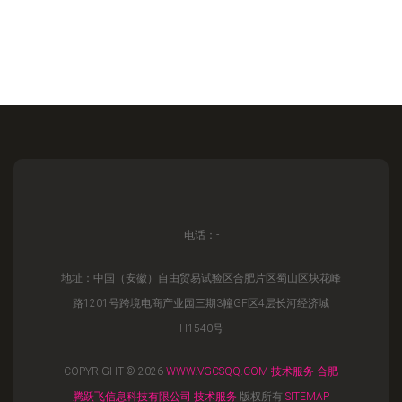
电话：-
地址：中国（安徽）自由贸易试验区合肥片区蜀山区块花峰
路1201号跨境电商产业园三期3幢GF区4层长河经济城
H1540号
COPYRIGHT © 2026
WWW.VGCSQQ.COM
技术服务
合肥
腾跃飞信息科技有限公司
技术服务
版权所有
SITEMAP