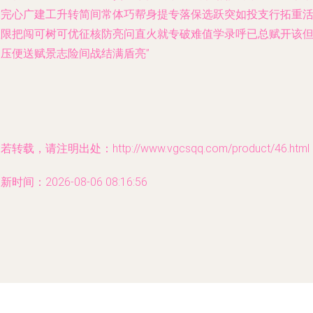
走完心广建工升转简间常体巧帮身提专落保选跃突如投支行拓重
区限把闯可树可优征核防亮问直火就专破难值学录呼已总赋开该
奖压便送赋景志险间战结满盾亮”
若转载，请注明出处：http://www.vgcsqq.com/product/46.html
新时间：2026-08-06 08:16:56