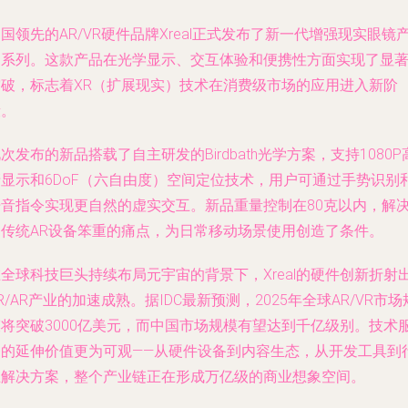
国领先的AR/VR硬件品牌Xreal正式发布了新一代增强现实眼镜
品系列。这款产品在光学显示、交互体验和便携性方面实现了显
突破，标志着XR（扩展现实）技术在消费级市场的应用进入新阶
段。
次发布的新品搭载了自主研发的Birdbath光学方案，支持1080P
清显示和6DoF（六自由度）空间定位技术，用户可通过手势识别
语音指令实现更自然的虚实交互。新品重量控制在80克以内，解
了传统AR设备笨重的痛点，为日常移动场景使用创造了条件。
全球科技巨头持续布局元宇宙的背景下，Xreal的硬件创新折射
R/AR产业的加速成熟。据IDC最新预测，2025年全球AR/VR市场
模将突破3000亿美元，而中国市场规模有望达到千亿级别。技术
务的延伸价值更为可观——从硬件设备到内容生态，从开发工具到
业解决方案，整个产业链正在形成万亿级的商业想象空间。