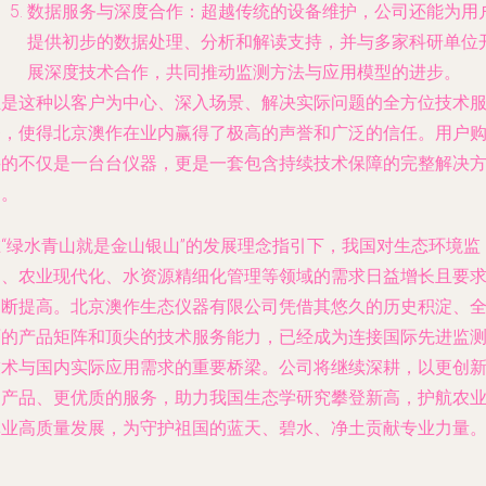
数据服务与深度合作
：超越传统的设备维护，公司还能为用
提供初步的数据处理、分析和解读支持，并与多家科研单位
展深度技术合作，共同推动监测方法与应用模型的进步。
正是这种以客户为中心、深入场景、解决实际问题的全方位技术
务，使得北京澳作在业内赢得了极高的声誉和广泛的信任。用户
买的不仅是一台台仪器，更是一套包含持续技术保障的完整解决
案。
在“绿水青山就是金山银山”的发展理念指引下，我国对生态环境监
测、农业现代化、水资源精细化管理等领域的需求日益增长且要
不断提高。北京澳作生态仪器有限公司凭借其悠久的历史积淀、
面的产品矩阵和顶尖的技术服务能力，已经成为连接国际先进监
技术与国内实际应用需求的重要桥梁。公司将继续深耕，以更创
的产品、更优质的服务，助力我国生态学研究攀登新高，护航农
林业高质量发展，为守护祖国的蓝天、碧水、净土贡献专业力量