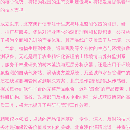
优的核心优势，持续为我国的生态文明建设与可持续发展提供着
实的技术支撑。
自成立以来，北京澳作便专注于生态与环境监测仪器的引进、研
发、推广与服务。凭借对行业需求的深刻理解和长期积累，公司
建了极为全面和先进的产品体系。其产品线广泛覆盖了从土壤、
分、气象、植物生理到水质、通量观测等全方位的生态与环境参
监测设备。无论是用于农业精细化管理的土壤墒情与养分监测系
统，服务于林业研究的树木茎流与冠层分析仪器，还是应用于环
气象监测的自动气象站、涡动协方差系统，乃至城市水务管理中
水质在线监测与管网监测解决方案，北京澳作都能提供从传感器
数据采集器到软件平台的完整产品组合。这种“最全”的产品覆盖，
得科研机构、高校、政府部门及相关企业能够一站式获取所需的
品质工具，极大地提升了科研与管理工作效率。
在精密仪器领域，卓越的产品仅是基础，专业、深入、及时的技
服务才是确保设备价值最大化的关键。北京澳作深谙此道，并将“