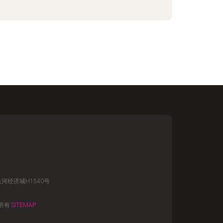
河经济城H1540号
所有
SITEMAP