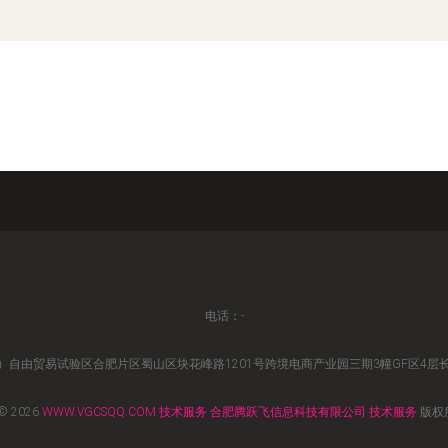
电话：-
自由贸易试验区合肥片区蜀山区块花峰路1201号跨境电商产业园三期3幢GF区4层长
© 2026
WWW.VGCSQQ.COM
技术服务
合肥腾跃飞信息科技有限公司
技术服务
版权