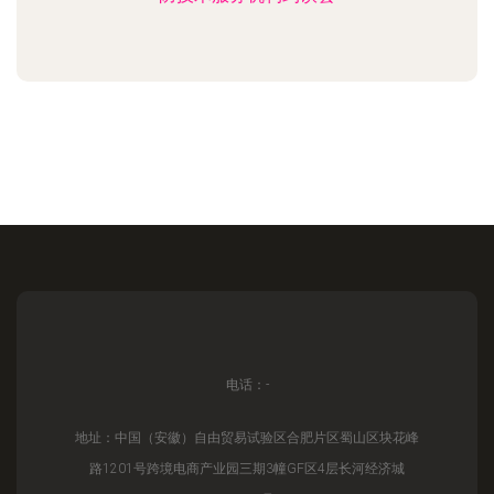
电话：-
地址：中国（安徽）自由贸易试验区合肥片区蜀山区块花峰
路1201号跨境电商产业园三期3幢GF区4层长河经济城